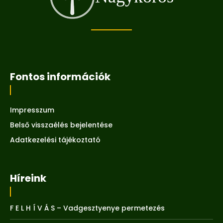
Fontos információk
Impresszum
Belső visszaélés bejelentése
Adatkezelési tájékoztató
Híreink
F E L H Í V Á S – Vadgesztyenye permetezés