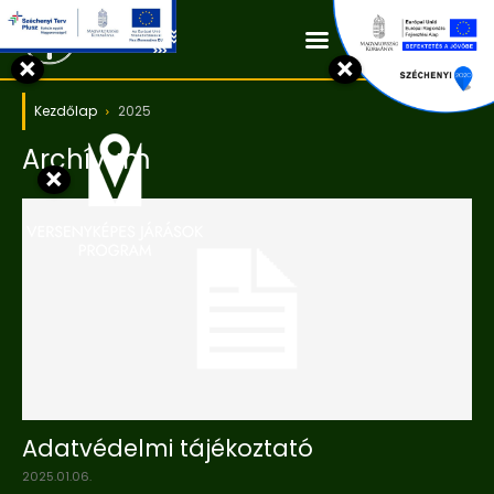
Kapcsolat
×
×
Kezdőlap
2025
Archívum
×
Adatvédelmi tájékoztató
2025.01.06.