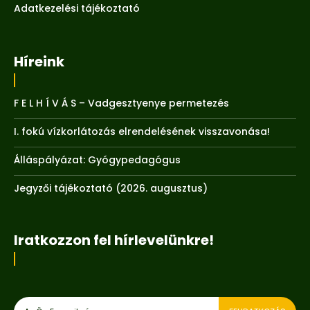
Adatkezelési tájékoztató
Híreink
F E L H Í V Á S – Vadgesztyenye permetezés
I. fokú vízkorlátozás elrendelésének visszavonása!
Álláspályázat: Gyógypedagógus
Jegyzői tájékoztató (2026. augusztus)
Iratkozzon fel hírlevelünkre!