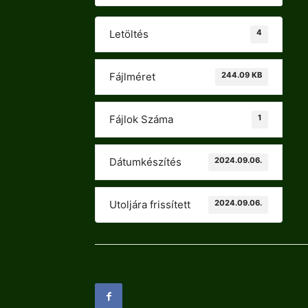
4
Letöltés
244.09 KB
Fájlméret
1
Fájlok Száma
2024.09.06.
Dátumkészítés
2024.09.06.
Utoljára frissített