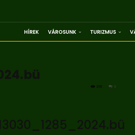
HÍREK
VÁROSUNK
TURIZMUS
V
024.bü
310
0
13030_1285_2024.bü