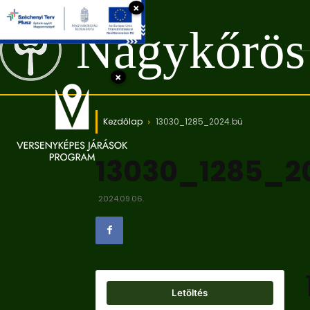
×
Nagykőrös
×
Kezdőlap
13030_1285_2024.bü
13030_1285_2
2024.09.06.
Letöltés