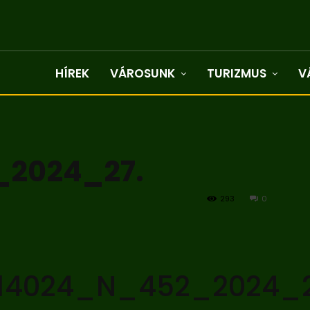
HÍREK
VÁROSUNK
TURIZMUS
V
_2024_27.
293
0
14024_N_452_2024_2