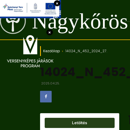
×
Nagykőrös
×
Kezdőlap
14024_N_452_2024_27.
14024_N_452
2025.04.25.
Letöltés