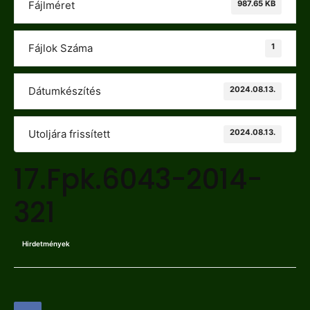
987.65 KB
Fájlméret
1
Fájlok Száma
2024.08.13.
Dátumkészítés
2024.08.13.
Utoljára frissített
17.Fpk.6043-2014-
321
Hirdetmények