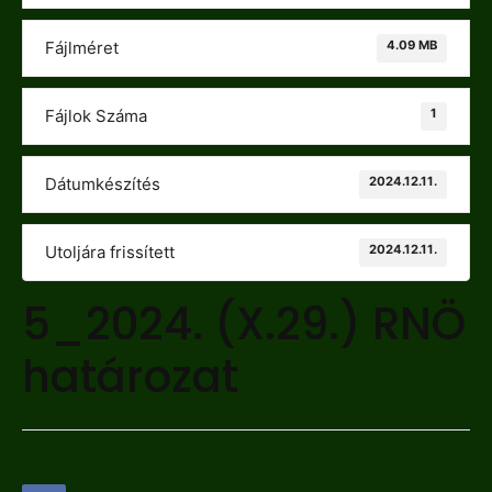
4.09 MB
Fájlméret
1
Fájlok Száma
2024.12.11.
Dátumkészítés
2024.12.11.
Utoljára frissített
5_2024. (X.29.) RNÖ
határozat