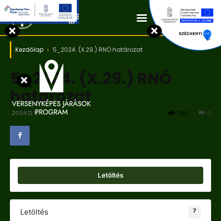
Kapcsolat
×
×
Kezdőlap
5_2024. (X.29.) RNÖ határozat
5_2024. (X.29.) RNÖ
×
határozat
2024.12.11.
332
0
Letöltés
7
Letöltés