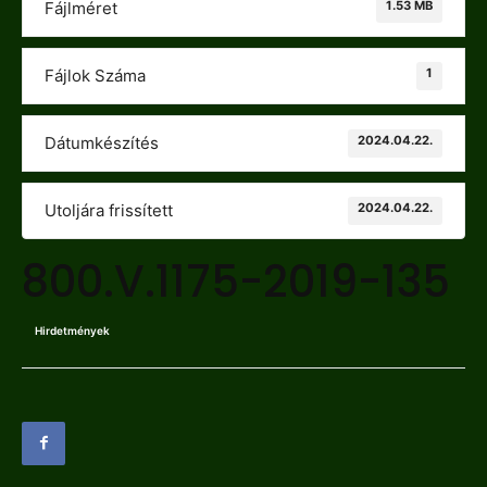
1.53 MB
Fájlméret
1
Fájlok Száma
2024.04.22.
Dátumkészítés
2024.04.22.
Utoljára frissített
800.V.1175-2019-135
Hirdetmények