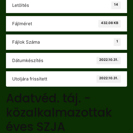
14
Letöltés
432.08 KB
Fájlméret
1
Fájlok Száma
2022.10.31.
Dátumkészítés
2022.10.31.
Utoljára frissített
Adatvéd. táj. -
közalkalmazottak
éves SZJA