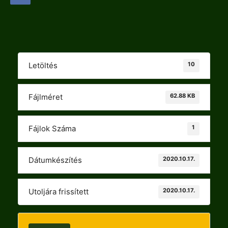
10
Letöltés
62.88 KB
Fájlméret
1
Fájlok Száma
2020.10.17.
Dátumkészítés
2020.10.17.
Utoljára frissített