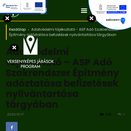
Kapcsolat
×
×
Kezdőlap
Adatvédelmi tájékoztató - ASP Adó Szakrendszer
Építmény adóztatása befizetések nyilvántartása tárgyában
×
Adatvédelmi
tájékoztató – ASP Adó
Szakrendszer Építmény
adóztatása befizetések
nyilvántartása
tárgyában
2020.10.17.
270
0