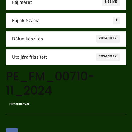
1.83 MB
Fájlméret
1
Fájlok Száma
2024.10.17.
Dátumkészítés
2024.10.17.
Utoljára frissített
PE_FM_00710-
11_2024
Hirdetmények