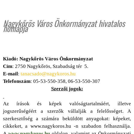
Nagykőrös Város Önkormányzat hivatalos
honlapja
Kiadó: Nagykőrös Város Önkormányzat
Cím
: 2750 Nagykőrös, Szabadság tér 5.
E-mail
:
tanacsado@nagykoros.hu
Telefonszám
: 05-53-550-358, 06-53-550-307
Szerzői jogok:
Az írások és képek valóságtartalmáért, illetve
jogszerűségéért a szerzők vállalják a felelősséget. A
szerkesztőség a számára beküldött anyagokat: képeket,
cikkeket, a www.nagykoros.hu -n szabadon felhasználja.
A
www.nagykoros.hu
oldalon, valamint az Önkormányzati