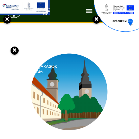
Kapcsolat
×
×
×