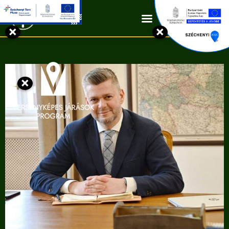
Kapcsolat
×
×
×