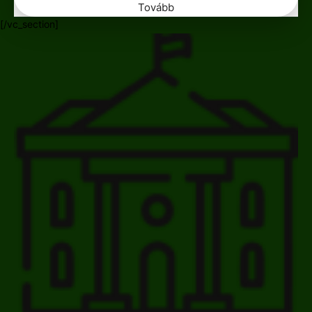
Tovább
[/vc_section]