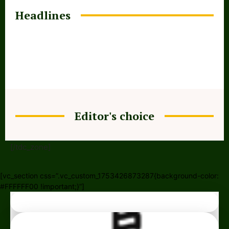
Headlines
Editor's choice
[/tdc_zone]
[vc_section css=”.vc_custom_1753426873287{background-color:
#FFFFFF00 !important;}”]