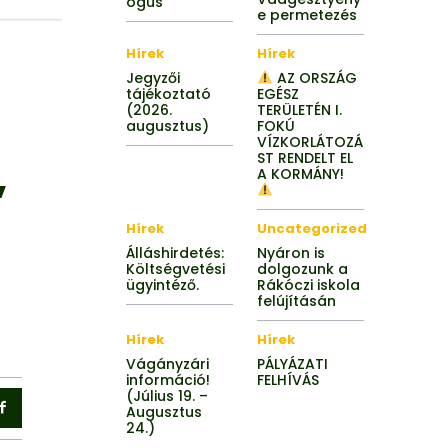
ógus
e permetezés
Hírek
Hírek
Jegyzői
AZ ORSZÁG
tájékoztató
EGÉSZ
(2026.
TERÜLETÉN I.
augusztus)
FOKÚ
VÍZKORLÁTOZÁ
ST RENDELT EL
,
A KORMÁNY!
Hírek
Uncategorized
Álláshirdetés:
Nyáron is
Költségvetési
dolgozunk a
ügyintéző.
Rákóczi iskola
felújításán
Hírek
Hírek
Vágányzári
PÁLYÁZATI
információ!
FELHÍVÁS
(Július 19. –
Augusztus
24.)