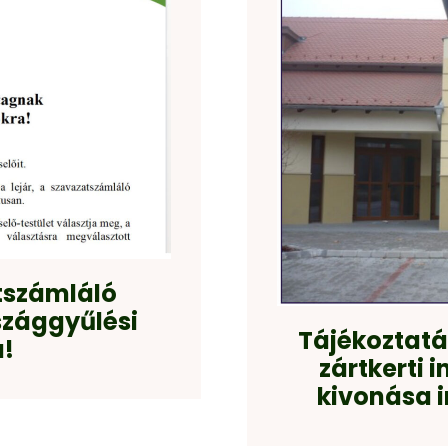
tszámláló
szággyűlési
Tájékoztatás
a!
zártkerti 
kivonása 