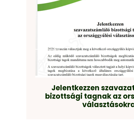
Jelentkezzen szavaza
bizottsági tagnak az or
választásokr