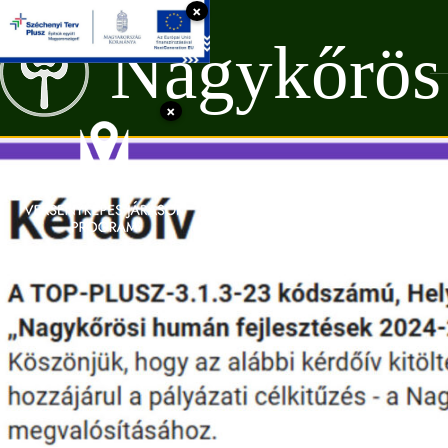
×
Nagykőrös
×