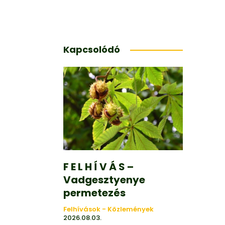
Kapcsolódó
F E L H Í V Á S –
Vadgesztyenye
permetezés
Felhívások - Közlemények
2026.08.03.