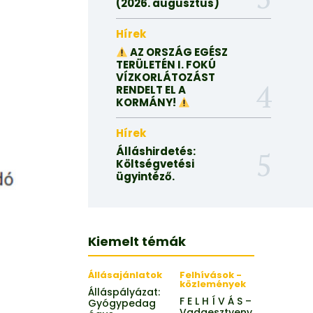
(2026. augusztus)
Hírek
AZ ORSZÁG EGÉSZ
TERÜLETÉN I. FOKÚ
VÍZKORLÁTOZÁST
RENDELT EL A
KORMÁNY!
Hírek
Álláshirdetés:
Költségvetési
ügyintéző.
Kiemelt témák
Állásajánlatok
Felhívások -
közlemények
Álláspályázat:
F E L H Í V Á S –
Gyógypedag
Vadgesztyeny