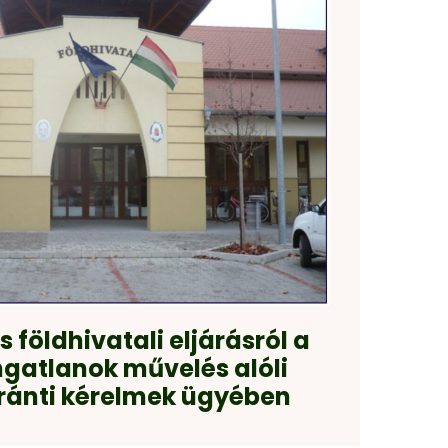
 földhivatali eljárásról a
ingatlanok művelés alóli
iránti kérelmek ügyében