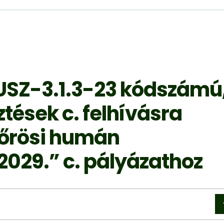
USZ-3.1.3-23 kódszámú
tések c. felhívásra
kőrösi humán
2029.” c. pályázathoz