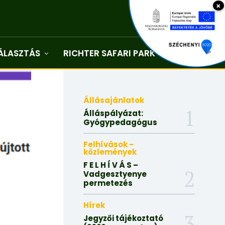
×
ÁLASZTÁS
RICHTER SAFARI PARK
Kapcsolat
Állásajánlatok
Álláspályázat:
Gyógypedagógus
Felhívások -
közlemények
F E L H Í V Á S –
Vadgesztyenye
permetezés
Hírek
Jegyzői tájékoztató