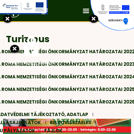
Kapcsolat
×
×
Turizmus
×
A ROMA NEMZETISÉGI ÖNKORMÁNYZAT HATÁROZATAI 202
A ROMA NEMZETISÉGI ÖNKORMÁNYZAT HATÁROZATAI 202
A ROMA NEMZETISÉGI ÖNKORMÁNYZAT HATÁROZATAI 202
A ROMA NEMZETISÉGI ÖNKORMÁNYZAT HATÁROZATAI 202
A ROMA NEMZETISÉGI ÖNKORMÁNYZAT HATÁROZATAI 202
ADATVÉDELMI TÁJÉKOZTATÓ, ADATLAP
ÁLLÁSAJÁNLATOK
BELSOVISSZAELES
EU PÁLYÁZATOK
FÁJLOK