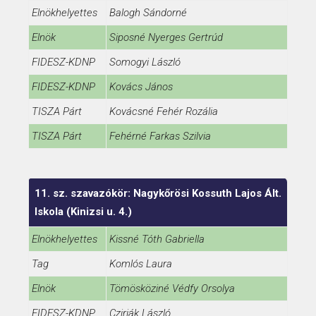
Elnökhelyettes
Balogh Sándorné
Elnök
Siposné Nyerges Gertrúd
FIDESZ-KDNP
Somogyi László
FIDESZ-KDNP
Kovács János
TISZA Párt
Kovácsné Fehér Rozália
TISZA Párt
Fehérné Farkas Szilvia
11. sz. szavazókör: Nagykőrösi Kossuth Lajos Ált.
Iskola (Kinizsi u. 4.)
Elnökhelyettes
Kissné Tóth Gabriella
Tag
Komlós Laura
Elnök
Tömösköziné Védfy Orsolya
FIDESZ-KDNP
Cziriák László