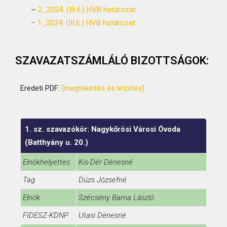
–
2_2024. (III.6.) HVB határozat
–
1_2024. (III.6.) HVB határozat
SZAVAZATSZÁMLÁLÓ BIZOTTSÁGOK:
Eredeti PDF:
[megtekintés és letöltés]
1. sz. szavazókör: Nagykőrösi Városi Óvoda
(Batthyány u. 20.)
Elnökhelyettes
Kis-Dér Dénesné
Tag
Dúzs Józsefné
Elnök
Szécsény Barna László
FIDESZ-KDNP
Utasi Dénesné