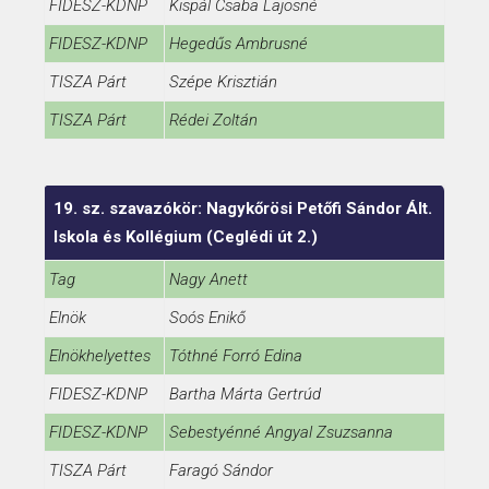
FIDESZ-KDNP
Kispál Csaba Lajosné
FIDESZ-KDNP
Hegedűs Ambrusné
TISZA Párt
Szépe Krisztián
TISZA Párt
Rédei Zoltán
19. sz. szavazókör: Nagykőrösi Petőfi Sándor Ált.
Iskola és Kollégium (Ceglédi út 2.)
Tag
Nagy Anett
Elnök
Soós Enikő
Elnökhelyettes
Tóthné Forró Edina
FIDESZ-KDNP
Bartha Márta Gertrúd
FIDESZ-KDNP
Sebestyénné Angyal Zsuzsanna
TISZA Párt
Faragó Sándor