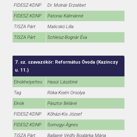
FIDESZ-KDNP
Dr. Molnár Erzsébet
FIDESZ-KDNP
Patonai Kálmánné
TISZA Párt
Malicskó Lilla
TISZA Párt
Schleisz-Bognár Éva
7. sz. szavazókör: Református Óvoda (Kazinczy
u. 11.)
Elnökhelyettes
Hasúr Lászlóné
Tag
Róka-Kiséri Orsolya
Elnök
Pásztor Béláné
FIDESZ-KDNP
Kőházi-Kis József
FIDESZ-KDNP
Somogyi Ágnes
TISZA Párt
Ballainé Védfy Boglárka Mária