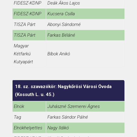
FIDESZ-KDNP
Deák Ákos Lajos
FIDESZ-KDNP
Kucsera Csilla
TISZA Párt
Abonyi Sándorné
TISZA Párt
Farkas Béláné
Magyar
Kétfarkú
Bíbok Anikó
Kutyapárt
18. sz. szavazókör: Nagykőrösi Városi Óvoda
(Kossuth L. u. 45.)
Elnök
Juhászné Szemerei Ágnes
Tag
Farkas Sándor Pálné
Elnökhelyettes
Nagy Ildikó