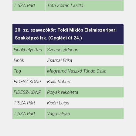
TISZA Párt
Tóth Zoltán László
20. sz. szavazókör: Toldi Miklós Élelmiszeripari
Szakképző Isk. (Ceglédi út 24.)
Elnökhelyettes
Szecsei Adrienn
Elnök
Zsarnai Erika
Tag
Magyarné Vaszkó Tünde Csilla
FIDESZ-KDNP
Balla Róbert
FIDESZ-KDNP
Polyák Nikoletta
TISZA Párt
Kiséri Lajos
TISZA Párt
Vágó István