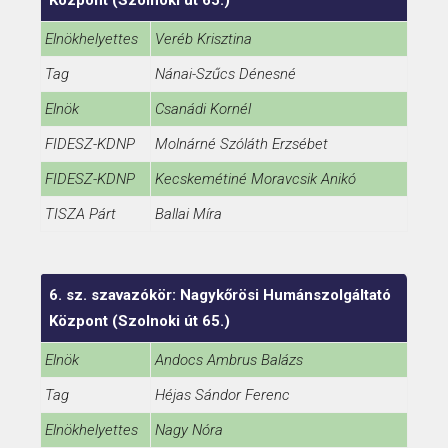
Központ (Szolnoki út 65.)
Elnökhelyettes
Veréb Krisztina
Tag
Nánai-Szűcs Dénesné
Elnök
Csanádi Kornél
FIDESZ-KDNP
Molnárné Szóláth Erzsébet
FIDESZ-KDNP
Kecskemétiné Moravcsik Anikó
TISZA Párt
Ballai Míra
6. sz. szavazókör: Nagykőrösi Humánszolgáltató
Központ (Szolnoki út 65.)
Elnök
Andocs Ambrus Balázs
Tag
Héjas Sándor Ferenc
Elnökhelyettes
Nagy Nóra