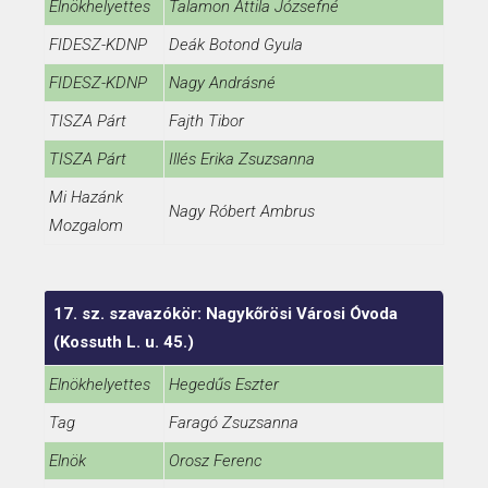
Elnökhelyettes
Talamon Attila Józsefné
FIDESZ-KDNP
Deák Botond Gyula
FIDESZ-KDNP
Nagy Andrásné
TISZA Párt
Fajth Tibor
TISZA Párt
Illés Erika Zsuzsanna
Mi Hazánk
Nagy Róbert Ambrus
Mozgalom
17. sz. szavazókör: Nagykőrösi Városi Óvoda
(Kossuth L. u. 45.)
Elnökhelyettes
Hegedűs Eszter
Tag
Faragó Zsuzsanna
Elnök
Orosz Ferenc