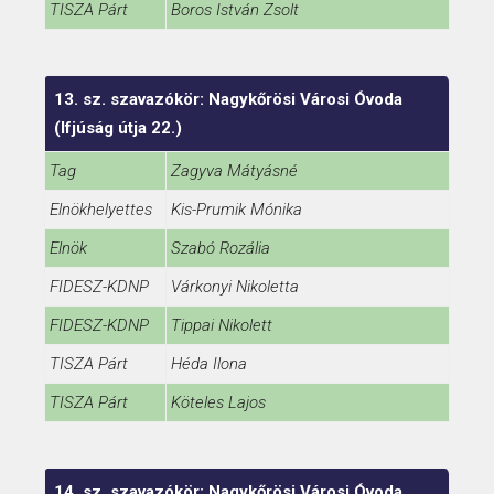
TISZA Párt
Boros István Zsolt
13. sz. szavazókör: Nagykőrösi Városi Óvoda
(Ifjúság útja 22.)
Tag
Zagyva Mátyásné
Elnökhelyettes
Kis-Prumik Mónika
Elnök
Szabó Rozália
FIDESZ-KDNP
Várkonyi Nikoletta
FIDESZ-KDNP
Tippai Nikolett
TISZA Párt
Héda Ilona
TISZA Párt
Köteles Lajos
14. sz. szavazókör: Nagykőrösi Városi Óvoda