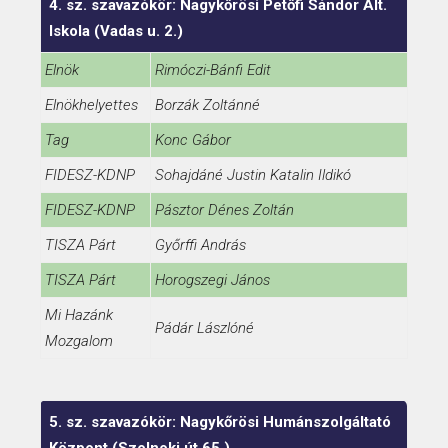
4. sz. szavazókör: Nagykőrösi Petőfi Sándor Ált.
Iskola (Vadas u. 2.)
Elnök
Rimóczi-Bánfi Edit
Elnökhelyettes
Borzák Zoltánné
Tag
Konc Gábor
FIDESZ-KDNP
Sohajdáné Justin Katalin Ildikó
FIDESZ-KDNP
Pásztor Dénes Zoltán
TISZA Párt
Győrffi András
TISZA Párt
Horogszegi János
Mi Hazánk
Pádár Lászlóné
Mozgalom
5. sz. szavazókör: Nagykőrösi Humánszolgáltató