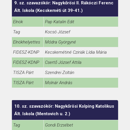
9. sz. szavazókör: Nagykőrösi II. Rákóczi Ferenc
Ált. Iskola (Kecskeméti út 39-41.)
Elnök
Pap Katalin Edit
Tag
Kocsó József
Elnökhelyettes
Módra Györgyné
FIDESZ-KDNP
Kecskemétiné Cziriák Lídia Mária
FIDESZ-KDNP
Csertő József Attila
TISZA Párt
Szendrei Zoltán
TISZA Párt
Molnár András
10. sz. szavazókör: Nagykőrösi Kolping Katolikus
Ált. Iskola (Mentovich u. 2.)
Tag
Gondi Erzsébet