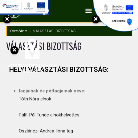
Kapcsolat
×
×
Kezdőlap
VÁLASZTÁSI BIZOTTSÁG
VÁLASZTÁSI BIZOTTSÁG
×
HELYI VÁLASZTÁSI BIZOTTSÁG:
tagjainak és póttagjainak neve:
Tóth Nóra elnök
Pálfi-Pál Tünde elnökhelyettes
Oszlánczi Andrea Ilona tag