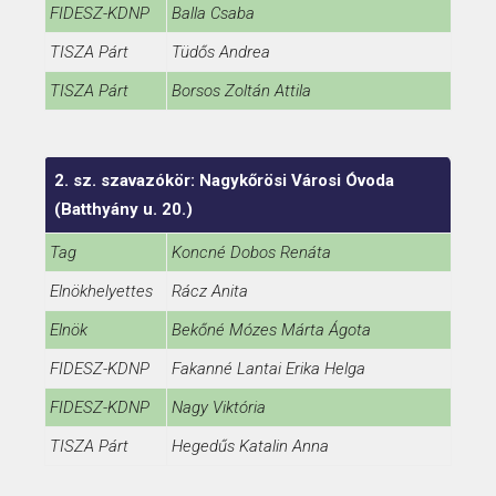
FIDESZ-KDNP
Balla Csaba
TISZA Párt
Tüdős Andrea
TISZA Párt
Borsos Zoltán Attila
2. sz. szavazókör: Nagykőrösi Városi Óvoda
(Batthyány u. 20.)
Tag
Koncné Dobos Renáta
Elnökhelyettes
Rácz Anita
Elnök
Bekőné Mózes Márta Ágota
FIDESZ-KDNP
Fakanné Lantai Erika Helga
FIDESZ-KDNP
Nagy Viktória
TISZA Párt
Hegedűs Katalin Anna