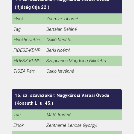
(Ifjúság útja 22.)
Elnök
Zsemler Tiborné
Tag
Bertalan Béláné
Elnökhelyettes
Csikó Renáta
FIDESZ-KDNP
Berki Noémi
FIDESZ-KDNP
Szappanos Magdolna Nikoletta
TISZA Párt
Csikó Istvánné
16. sz. szavazókör: Nagykőrösi Városi Óvoda
(Kossuth L. u. 45.)
Tag
Máté Imréné
Elnök
Zentnerné Lencse Györgyi