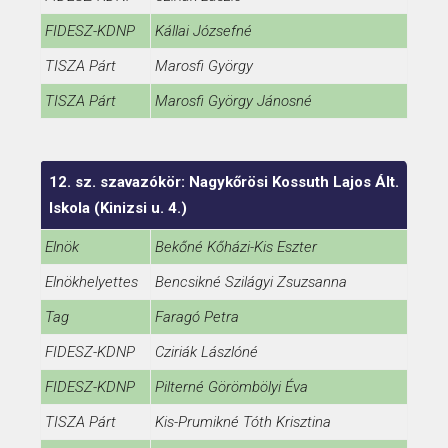
FIDESZ-KDNP
Kállai Józsefné
TISZA Párt
Marosfi György
TISZA Párt
Marosfi György Jánosné
12. sz. szavazókör: Nagykőrösi Kossuth Lajos Ált.
Iskola (Kinizsi u. 4.)
Elnök
Bekőné Kőházi-Kis Eszter
Elnökhelyettes
Bencsikné Szilágyi Zsuzsanna
Tag
Faragó Petra
FIDESZ-KDNP
Cziriák Lászlóné
FIDESZ-KDNP
Pilterné Görömbölyi Éva
TISZA Párt
Kis-Prumikné Tóth Krisztina