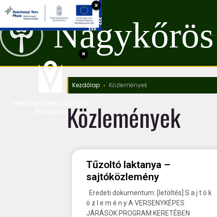
×
Nagykőrös
×
Kezdőlap
Közlemények
Közlemények
Tűzoltó laktanya –
sajtóközlemény
Eredeti dokumentum: [letöltés] S a j t ó k
ö z l e m é n y A VERSENYKÉPES
JÁRÁSOK PROGRAM KERETÉBEN