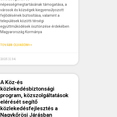
népességmegtartásának támogatása, a
városok és községek kiegyensúlyozott
fejlődésének biztosítása, valamint a
települések közötti térségi
együttműködések ösztönzése érdekében
Magyarország Kormánya
TOVÁBB OLVASOM>>
2025.11.04.
A Köz-és
közlekedésbiztonsági
program, közszolgáltatások
elérését segítő
közlekedésfejlesztés a
Nagykőrösi Járásban