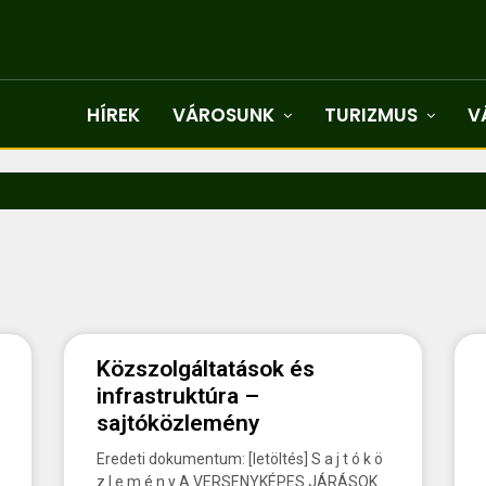
HÍREK
VÁROSUNK
TURIZMUS
V
Közszolgáltatások és
infrastruktúra –
sajtóközlemény
Eredeti dokumentum: [letöltés] S a j t ó k ö
z l e m é n y A VERSENYKÉPES JÁRÁSOK