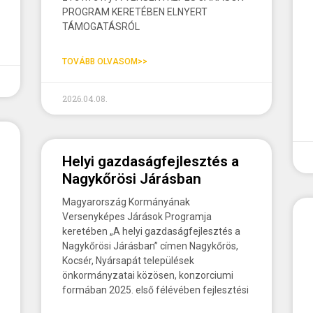
PROGRAM KERETÉBEN ELNYERT
TÁMOGATÁSRÓL
TOVÁBB OLVASOM>>
2026.04.08.
Helyi gazdaságfejlesztés a
Nagykőrösi Járásban
Magyarország Kormányának
Versenyképes Járások Programja
keretében „A helyi gazdaságfejlesztés a
Nagykőrösi Járásban” címen Nagykőrös,
Kocsér, Nyársapát települések
önkormányzatai közösen, konzorciumi
formában 2025. első félévében fejlesztési