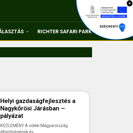
×
ÁLASZTÁS
RICHTER SAFARI PARK
Kapcsolat
Helyi gazdaságfejlesztés a
Nagykőrösi Járásban –
pályázat
KÖZLEMÉNY A vidéki Magyarország
élhetőségének és