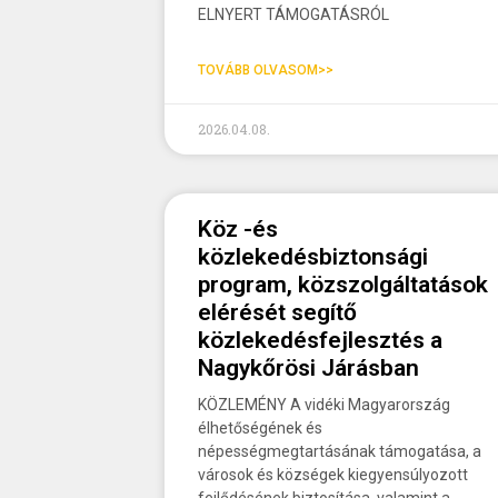
ELNYERT TÁMOGATÁSRÓL
TOVÁBB OLVASOM>>
2026.04.08.
Köz -és
közlekedésbiztonsági
program, közszolgáltatások
elérését segítő
közlekedésfejlesztés a
Nagykőrösi Járásban
KÖZLEMÉNY A vidéki Magyarország
élhetőségének és
népességmegtartásának támogatása, a
városok és községek kiegyensúlyozott