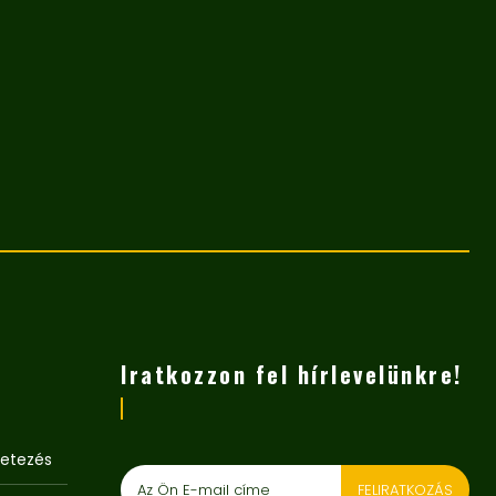
Iratkozzon fel hírlevelünkre!
metezés
FELIRATKOZÁS