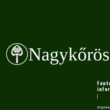
Nagykőrös
Font
info
Impre