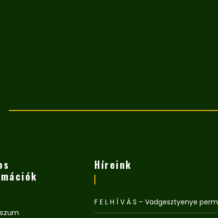
os
Híreink
rmációk
F E L H Í V Á S – Vadgesztyenye per
sszum