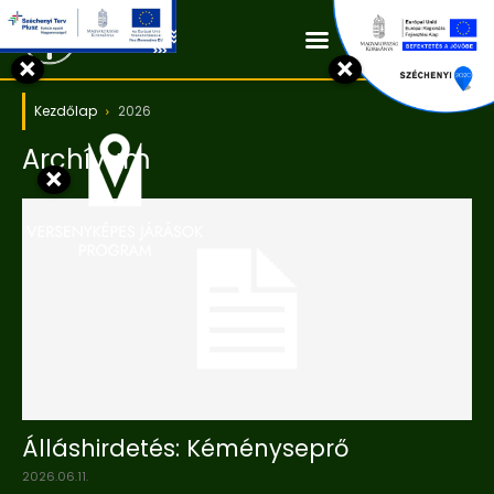
Kapcsolat
×
×
Kezdőlap
2026
Archívum
×
Álláshirdetés: Kéményseprő
2026.06.11.