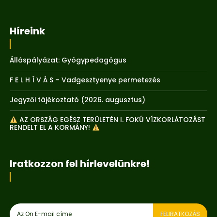
Híreink
Álláspályázat: Gyógypedagógus
F E L H Í V Á S – Vadgesztyenye permetezés
Jegyzői tájékoztató (2026. augusztus)
AZ ORSZÁG EGÉSZ TERÜLETÉN I. FOKÚ VÍZKORLÁTOZÁST
RENDELT EL A KORMÁNY!
Iratkozzon fel hírlevelünkre!
FELIRATKOZÁS