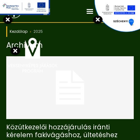
Kapcsolat
×
×
Kezdőlap
2025
Archívum
×
Közútkezelői hozzájárulás iránti
kérelem fakivágáshoz, ültetéshez