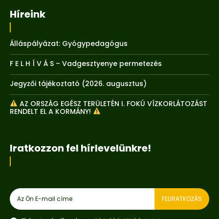
Híreink
Álláspályázat: Gyógypedagógus
F E L H Í V Á S – Vadgesztyenye permetezés
Jegyzői tájékoztató (2026. augusztus)
AZ ORSZÁG EGÉSZ TERÜLETÉN I. FOKÚ VÍZKORLÁTOZÁST
RENDELT EL A KORMÁNY!
Iratkozzon fel hírlevelünkre!
FELIRATKOZÁS