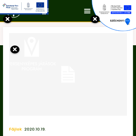
Kapcsolat
×
×
Tag:
TELEPÜLÉSFEJLESZTÉS
×
Fájlok
2020.10.19.