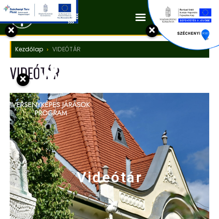
Kapcsolat
×
×
Kezdőlap
VIDEÓTÁR
VIDEÓTÁR
×
Videótár