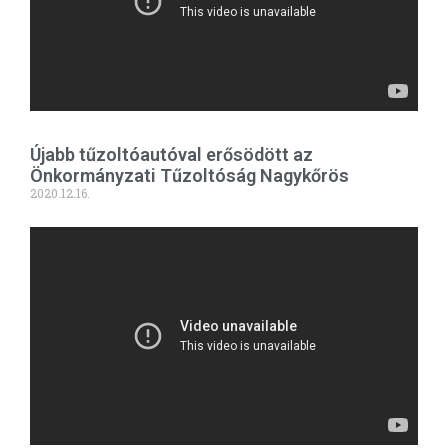
Újabb tűzoltóautóval erősödött az
Önkormányzati Tűzoltóság Nagykőrös
2020.12.16.