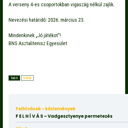
A verseny 4-es csoportokban vigaszág nélkül zajlik.
Nevezési határidő: 2026. március 23.
Mindenkinek „Jó játékot”!
BNS Asztalitenisz Egyesület
TAGS
HÍREK
Felhívások - közlemények
F E L H Í V Á S – Vadgesztyenye permetezés