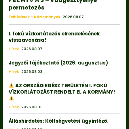
F E L H Í V Á S – Vadgesztyenye
permetezés
Felhívások - Közlemények
2026.08.07.
I. fokú vízkorlátozás elrendelésének
visszavonása!
Hírek
2026.08.07.
Jegyzői tájékoztató (2026. augusztus)
Hírek
2026.08.03.
AZ ORSZÁG EGÉSZ TERÜLETÉN I. FOKÚ
VÍZKORLÁTOZÁST RENDELT EL A KORMÁNY!
Hírek
2026.08.01.
Álláshirdetés: Költségvetési ügyintéző.