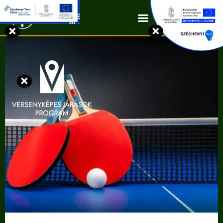
Kapcsolat
×
×
×