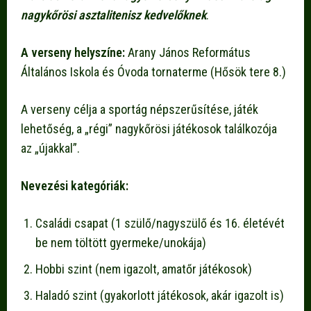
nagykőrösi asztalitenisz kedvelőknek
.
A verseny helyszíne:
Arany János Református
Általános Iskola és Óvoda tornaterme (Hősök tere 8.)
A verseny célja a sportág népszerűsítése, játék
lehetőség, a „régi” nagykőrösi játékosok találkozója
az „újakkal”.
Nevezési kategóriák:
Családi csapat (1 szülő/nagyszülő és 16. életévét
be nem töltött gyermeke/unokája)
Hobbi szint (nem igazolt, amatőr játékosok)
Haladó szint (gyakorlott játékosok, akár igazolt is)