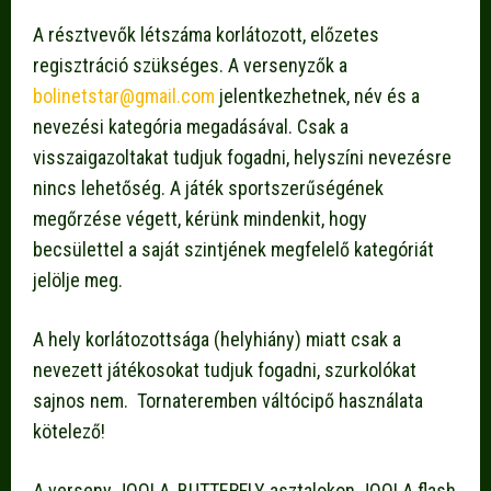
A résztvevők létszáma korlátozott, előzetes
regisztráció szükséges. A versenyzők a
bolinetstar@gmail.com
jelentkezhetnek, név és a
nevezési kategória megadásával. Csak a
visszaigazoltakat tudjuk fogadni, helyszíni nevezésre
nincs lehetőség. A játék sportszerűségének
megőrzése végett, kérünk mindenkit, hogy
becsülettel a saját szintjének megfelelő kategóriát
jelölje meg.
A hely korlátozottsága (helyhiány) miatt csak a
nevezett játékosokat tudjuk fogadni, szurkolókat
sajnos nem. Tornateremben váltócipő használata
kötelező!
A verseny JOOLA, BUTTERFLY asztalokon JOOLA flash