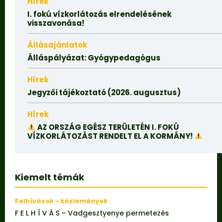
Hírek
I. fokú vízkorlátozás elrendelésének
visszavonása!
Állásajánlatok
Álláspályázat: Gyógypedagógus
Hírek
Jegyzői tájékoztató (2026. augusztus)
Hírek
AZ ORSZÁG EGÉSZ TERÜLETÉN I. FOKÚ
VÍZKORLÁTOZÁST RENDELT EL A KORMÁNY!
Kiemelt témák
Felhívások - közlemények
F E L H Í V Á S – Vadgesztyenye permetezés