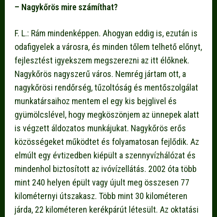
– Nagykőrös mire számíthat?
F. L.: Rám mindenképpen. Ahogyan eddig is, ezután is
odafigyelek a városra, és minden tőlem telhető előnyt,
fejlesztést igyekszem megszerezni az itt élőknek.
Nagykőrös nagyszerű város. Nemrég jártam ott, a
nagykőrösi rendőrség, tűzoltóság és mentőszolgálat
munkatársaihoz mentem el egy kis bejglivel és
gyümölcslével, hogy megköszönjem az ünnepek alatt
is végzett áldozatos munkájukat. Nagykőrös erős
közösségeket működtet és folyamatosan fejlődik. Az
elmúlt egy évtizedben kiépült a szennyvízhálózat és
mindenhol biztosított az ivóvízellátás. 2002 óta több
mint 240 helyen épült vagy újult meg összesen 77
kilométernyi útszakasz. Több mint 30 kilométeren
járda, 22 kilométeren kerékpárút létesült. Az oktatási