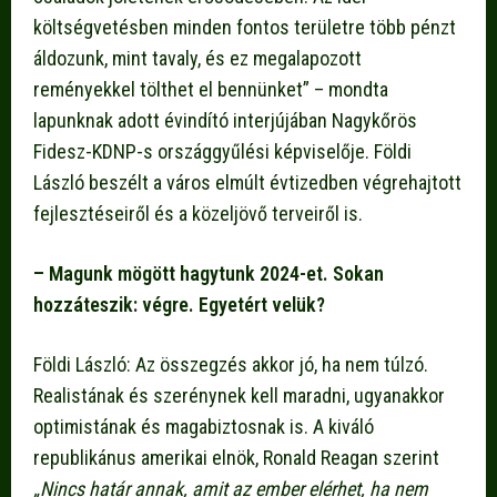
költségvetésben minden fontos területre több pénzt
áldozunk, mint tavaly, és ez megalapozott
reményekkel tölthet el bennünket” – mondta
lapunknak adott évindító interjújában Nagykőrös
Fidesz-KDNP-s országgyűlési képviselője. Földi
László beszélt a város elmúlt évtizedben végrehajtott
fejlesztéseiről és a közeljövő terveiről is.
– Magunk mögött hagytunk 2024-et. Sokan
hozzáteszik: végre. Egyetért velük?
Földi László: Az összegzés akkor jó, ha nem túlzó.
Realistának és szerénynek kell maradni, ugyanakkor
optimistának és magabiztosnak is. A kiváló
republikánus amerikai elnök, Ronald Reagan szerint
„Nincs határ annak, amit az ember el
é
rhet, ha nem