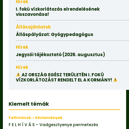
Hírek
I. fokú vízkorlátozás elrendelésének
visszavonása!
Állásajánlatok
Álláspályázat: Gyógypedagógus
Hírek
Jegyzői tájékoztató (2026. augusztus)
Hírek
AZ ORSZÁG EGÉSZ TERÜLETÉN I. FOKÚ
VÍZKORLÁTOZÁST RENDELT EL A KORMÁNY!
Kiemelt témák
Felhívások - közlemények
F E L H Í V Á S – Vadgesztyenye permetezés