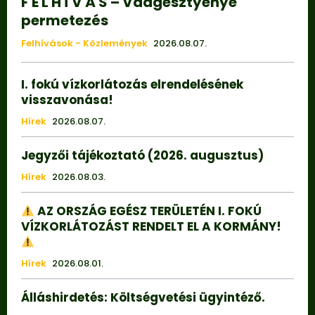
F E L H Í V Á S – Vadgesztyenye
permetezés
Felhívások - Közlemények
2026.08.07.
I. fokú vízkorlátozás elrendelésének
visszavonása!
Hírek
2026.08.07.
Jegyzői tájékoztató (2026. augusztus)
Hírek
2026.08.03.
AZ ORSZÁG EGÉSZ TERÜLETÉN I. FOKÚ
VÍZKORLÁTOZÁST RENDELT EL A KORMÁNY!
Hírek
2026.08.01.
Álláshirdetés: Költségvetési ügyintéző.