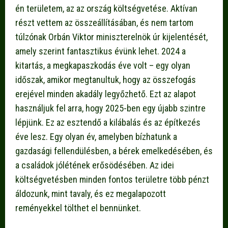
én területem, az az ország költségvetése. Aktívan
részt vettem az összeállításában, és nem tartom
túlzónak Orbán Viktor miniszterelnök úr kijelentését,
amely szerint fantasztikus évünk lehet. 2024 a
kitartás, a megkapaszkodás éve volt – egy olyan
időszak, amikor megtanultuk, hogy az összefogás
erejével minden akadály legyőzhető. Ezt az alapot
használjuk fel arra, hogy 2025-ben egy újabb szintre
lépjünk. Ez az esztendő a kilábalás és az építkezés
éve lesz. Egy olyan év, amelyben bízhatunk a
gazdasági fellendülésben, a bérek emelkedésében, és
a családok jólétének erősödésében. Az idei
költségvetésben minden fontos területre több pénzt
áldozunk, mint tavaly, és ez megalapozott
reményekkel tölthet el bennünket.