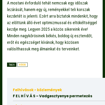
A mostani évforduló tehát nemcsak egy időszak
lezárását, hanem egy új, reményekkel teli korszak
kezdetét is jelenti. Ezért arra biztatok mindenkit, hogy
az előttünk álló évet optimizmussal és eltökéltséggel
kezdje meg. Legyen 2025 a közös sikereink éve!
Minden nagykőrösinek békés, boldog új esztendőt,
erőt és egészséget kívánok, hogy közösen
valósíthassuk meg álmainkat és terveinket.
TAGS
HÍREK
Felhívások - közlemények
F E L H Í V Á S – Vadgesztyenye permetezés