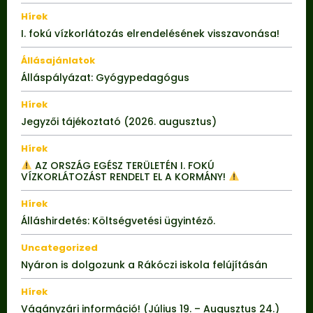
Hírek
I. fokú vízkorlátozás elrendelésének visszavonása!
Állásajánlatok
Álláspályázat: Gyógypedagógus
Hírek
Jegyzői tájékoztató (2026. augusztus)
Hírek
AZ ORSZÁG EGÉSZ TERÜLETÉN I. FOKÚ
VÍZKORLÁTOZÁST RENDELT EL A KORMÁNY!
Hírek
Álláshirdetés: Költségvetési ügyintéző.
Uncategorized
Nyáron is dolgozunk a Rákóczi iskola felújításán
Hírek
Vágányzári információ! (Július 19. – Augusztus 24.)