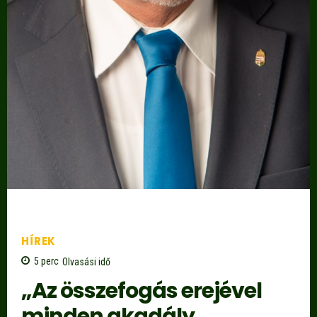
HÍREK
5
perc
Olvasási idő
„Az összefogás erejével
minden akadály