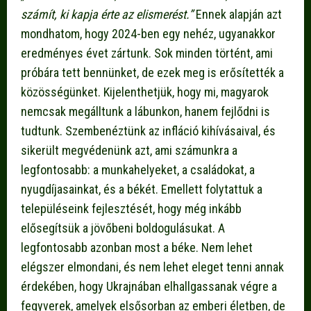
számít, ki kapja
é
rte az elismer
é
st.”
Ennek alapján azt
mondhatom, hogy 2024-ben egy nehéz, ugyanakkor
eredményes évet zártunk. Sok minden történt, ami
próbára tett bennünket, de ezek meg is erősítették a
közösségünket. Kijelenthetjük, hogy mi, magyarok
nemcsak megálltunk a lábunkon, hanem fejlődni is
tudtunk. Szembenéztünk az infláció kihívásaival, és
sikerült megvédenünk azt, ami számunkra a
legfontosabb: a munkahelyeket, a családokat, a
nyugdíjasainkat, és a békét. Emellett folytattuk a
településeink fejlesztését, hogy még inkább
elősegítsük a jövőbeni boldogulásukat. A
legfontosabb azonban most a béke. Nem lehet
elégszer elmondani, és nem lehet eleget tenni annak
érdekében, hogy Ukrajnában elhallgassanak végre a
fegyverek, amelyek elsősorban az emberi életben, de