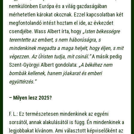
nemkülönben Európa és a világ gazdaságában
mérhetetlen károkat okoznak. Ezzel kapcsolatban két
megfontolandó intést hoztam el ide, az évkezdet
csendjébe. Wass Albert írta, hogy
„Isten b
é
kess
é
gre
teremtette az embert, s nem háborúságra, s
mindenkinek megadta a maga hely
é
t, hogy
é
ljen, s mit
v
é
gezzen. Az Úristen tudja, mit csinál.”
A másik pedig
Szent-Györgyi Albert gondolata:
„A b
é
k
é
hez nem
bombák kellenek, hanem jóakarat
é
s emberi
együtt
é
rz
é
s.
”
– Milyen lesz 2025?
F. L.: Ez természetesen mindenkinek az egyéni
sorsától, annak alakulásától is függ. Én mindenkinek a
legjobbakat kívánom. Ami választott képviselőként az