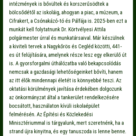
intézmények is bővültek és korszerűsödtek a
bölcsődétől az iskoláig, ahogyan a piac, a múzeum, a
Cifrakert, a Csónakázó-tó és Pálfája is. 2025-ben ezt a
munkát kell folytatnunk Dr. Körtvélyesi Attila
polgármester úrral és munkatársaival. Már készülnek
a kiviteli tervek a Nagykőrös és Cegléd közötti, 441-
es út felújítására, amelynek része lesz egy elkerülő út
is. A gyorsforgalmi úthálózatba való bekapcsolódás
nemcsak a gazdasági lehetőségeinket bővíti, hanem
az itt élők mindennapi életét is könnyebbé teszi. Az
oktatási körülmények javítása érdekében dolgozunk
az önkormányzat által a tankerület rendelkezésére
bocsátott, használaton kívüli iskolaépület
felmérésén. Az Építési és Közlekedési
Minisztériummal is tárgyalunk, mert szeretnénk, ha a
strand újra kinyitna, és egy tanuszoda is lenne benne.