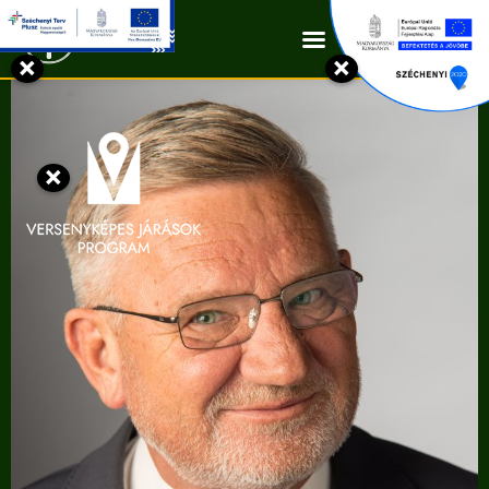
Kapcsolat
×
×
×