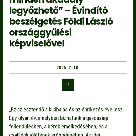
legyőzhető” – Évindító
beszélgetés Földi László
országgyűlési
képviselővel
2025.01.10.
„Ez az esztendő a kilábalás és az építkezés éve lesz.
Egy olyan év, amelyben bízhatunk a gazdasági
fellendülésben, a bérek emelkedésében, és a
családok jólétének erősödésében. Az idei