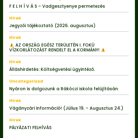
F E L H Í V Á S – Vadgesztyenye permetezés
Hírek
Jegyzői tájékoztató (2026. augusztus)
Hírek
AZ ORSZÁG EGÉSZ TERÜLETÉN I. FOKÚ
VÍZKORLÁTOZÁST RENDELT EL A KORMÁNY!
Hírek
Álláshirdetés: Költségvetési ügyintéző.
Uncategorized
Nyáron is dolgozunk a Rákóczi iskola felújításán
Hírek
Vágányzári információ! (Július 19. – Augusztus 24.)
Hírek
PÁLYÁZATI FELHÍVÁS