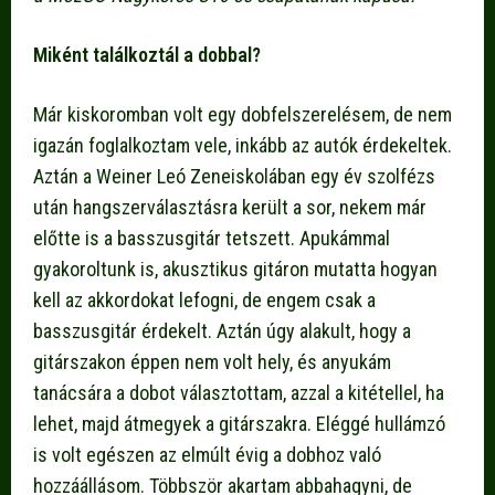
Miként találkoztál a dobbal?
Már kiskoromban volt egy dobfelszerelésem, de nem
igazán foglalkoztam vele, inkább az autók érdekeltek.
Aztán a Weiner Leó Zeneiskolában egy év szolfézs
után hangszerválasztásra került a sor, nekem már
előtte is a basszusgitár tetszett. Apukámmal
gyakoroltunk is, akusztikus gitáron mutatta hogyan
kell az akkordokat lefogni, de engem csak a
basszusgitár érdekelt. Aztán úgy alakult, hogy a
gitárszakon éppen nem volt hely, és anyukám
tanácsára a dobot választottam, azzal a kitétellel, ha
lehet, majd átmegyek a gitárszakra. Eléggé hullámzó
is volt egészen az elmúlt évig a dobhoz való
hozzáállásom. Többször akartam abbahagyni, de