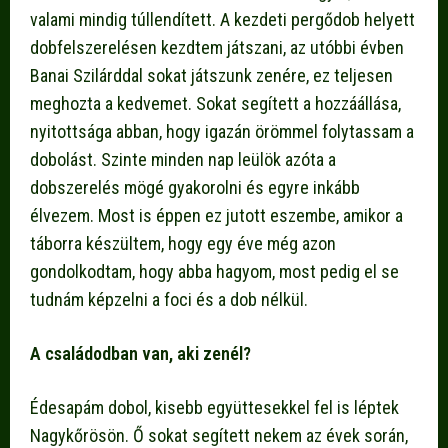
valami mindig túllendített. A kezdeti pergődob helyett
dobfelszerelésen kezdtem játszani, az utóbbi évben
Banai Szilárddal sokat játszunk zenére, ez teljesen
meghozta a kedvemet. Sokat segített a hozzáállása,
nyitottsága abban, hogy igazán örömmel folytassam a
dobolást. Szinte minden nap leülök azóta a
dobszerelés mögé gyakorolni és egyre inkább
élvezem. Most is éppen ez jutott eszembe, amikor a
táborra készültem, hogy egy éve még azon
gondolkodtam, hogy abba hagyom, most pedig el se
tudnám képzelni a foci és a dob nélkül.
A családodban van, aki zenél?
Édesapám dobol, kisebb együttesekkel fel is léptek
Nagykőrösön. Ő sokat segített nekem az évek során,