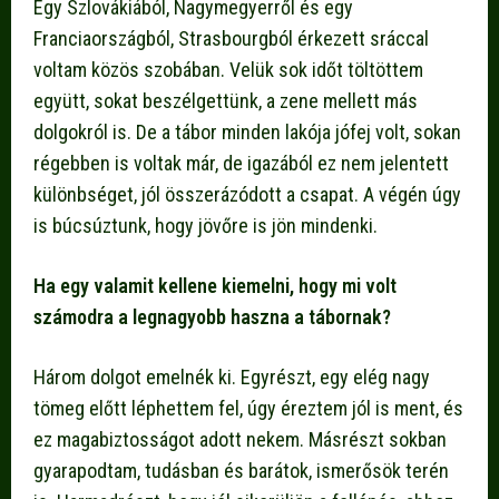
Egy Szlovákiából, Nagymegyerről és egy
Franciaországból, Strasbourgból érkezett sráccal
voltam közös szobában. Velük sok időt töltöttem
együtt, sokat beszélgettünk, a zene mellett más
dolgokról is. De a tábor minden lakója jófej volt, sokan
régebben is voltak már, de igazából ez nem jelentett
különbséget, jól összerázódott a csapat. A végén úgy
is búcsúztunk, hogy jövőre is jön mindenki.
Ha egy valamit kellene kiemelni, hogy mi volt
számodra a legnagyobb haszna a tábornak?
Három dolgot emelnék ki. Egyrészt, egy elég nagy
tömeg előtt léphettem fel, úgy éreztem jól is ment, és
ez magabiztosságot adott nekem. Másrészt sokban
gyarapodtam, tudásban és barátok, ismerősök terén