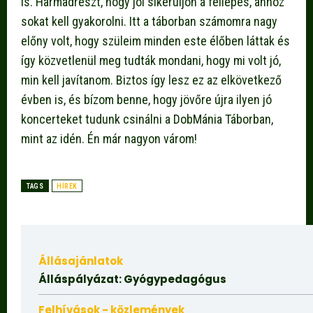
is. Harmadrészt, hogy jól sikerüljön a fellépés, ahhoz
sokat kell gyakorolni. Itt a táborban számomra nagy
előny volt, hogy szüleim minden este élőben láttak és
így közvetlenül meg tudták mondani, hogy mi volt jó,
min kell javítanom. Biztos így lesz ez az elkövetkező
évben is, és bízom benne, hogy jövőre újra ilyen jó
koncerteket tudunk csinálni a DobMánia Táborban,
mint az idén. Én már nagyon várom!
TAGS
HÍREK
Állásajánlatok
Álláspályázat: Gyógypedagógus
Felhívások - közlemények