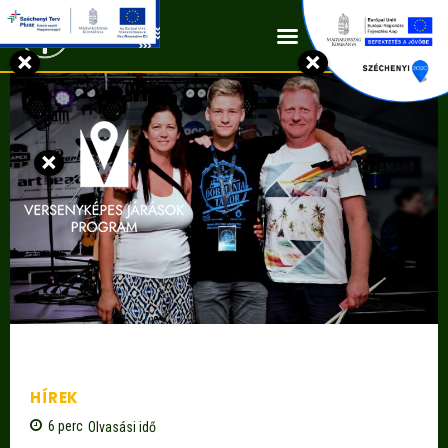
Kapcsolat
×
×
×
HÍREK
6
perc
Olvasási idő