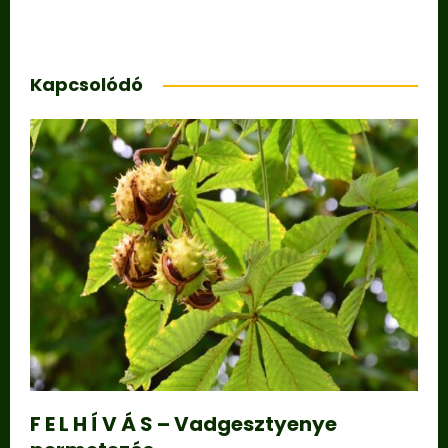
Kapcsolódó
F E L H Í V Á S – Vadgesztyenye