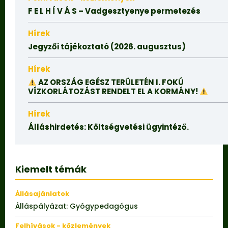
F E L H Í V Á S – Vadgesztyenye permetezés
Hírek
Jegyzői tájékoztató (2026. augusztus)
Hírek
AZ ORSZÁG EGÉSZ TERÜLETÉN I. FOKÚ
VÍZKORLÁTOZÁST RENDELT EL A KORMÁNY!
Hírek
Álláshirdetés: Költségvetési ügyintéző.
Kiemelt témák
Állásajánlatok
Álláspályázat: Gyógypedagógus
Felhívások - közlemények