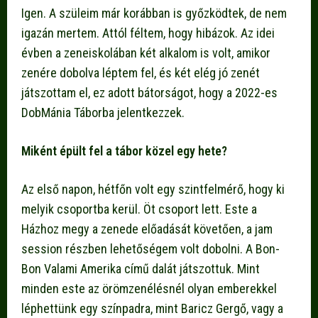
Igen. A szüleim már korábban is győzködtek, de nem
igazán mertem. Attól féltem, hogy hibázok. Az idei
évben a zeneiskolában két alkalom is volt, amikor
zenére dobolva léptem fel, és két elég jó zenét
játszottam el, ez adott bátorságot, hogy a 2022-es
DobMánia Táborba jelentkezzek.
Miként épült fel a tábor közel egy hete?
Az első napon, hétfőn volt egy szintfelmérő, hogy ki
melyik csoportba kerül. Öt csoport lett. Este a
Házhoz megy a zenede előadását követően, a jam
session részben lehetőségem volt dobolni. A Bon-
Bon Valami Amerika című dalát játszottuk. Mint
minden este az örömzenélésnél olyan emberekkel
léphettünk egy színpadra, mint Baricz Gergő, vagy a