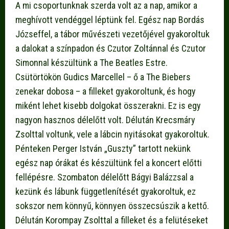
A mi csoportunknak szerda volt az a nap, amikor a
meghívott vendéggel léptünk fel. Egész nap Bordás
Józseffel, a tábor művészeti vezetőjével gyakoroltuk
a dalokat a színpadon és Czutor Zoltánnal és Czutor
Simonnal készültünk a The Beatles Estre.
Csütörtökön Gudics Marcellel – ő a The Biebers
zenekar dobosa – a filleket gyakoroltunk, és hogy
miként lehet kisebb dolgokat összerakni. Ez is egy
nagyon hasznos délelőtt volt. Délután Krecsmáry
Zsolttal voltunk, vele a lábcin nyitásokat gyakoroltuk.
Pénteken Perger István „Guszty” tartott nekünk
egész nap órákat és készültünk fel a koncert előtti
fellépésre. Szombaton délelőtt Bágyi Balázzsal a
kezünk és lábunk függetlenítését gyakoroltuk, ez
sokszor nem könnyű, könnyen összecsúszik a kettő.
Délután Korompay Zsolttal a filleket és a felütéseket