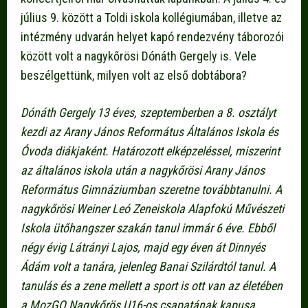
július 9. között a Toldi iskola kollégiumában, illetve az
intézmény udvarán helyet kapó rendezvény táborozói
között volt a nagykőrösi Dónáth Gergely is. Vele
beszélgettünk, milyen volt az első dobtábora?
Dónáth Gergely 13 éves, szeptemberben a 8. osztályt
kezdi az Arany János Református Általános Iskola és
Óvoda diákjaként. Határozott elképzeléssel, miszerint
az általános iskola után a nagykőrösi Arany János
Református Gimnáziumban szeretne továbbtanulni. A
nagykőrösi Weiner Leó Zeneiskola Alapfokú Művészeti
Iskola ütőhangszer szakán tanul immár 6 éve. Ebből
négy évig Látrányi Lajos, majd egy éven át Dinnyés
Ádám volt a tanára, jelenleg Banai Szilárdtól tanul. A
tanulás és a zene mellett a sport is ott van az életében
a MozGO Nagykőrös U16-os csapatának kapusa.