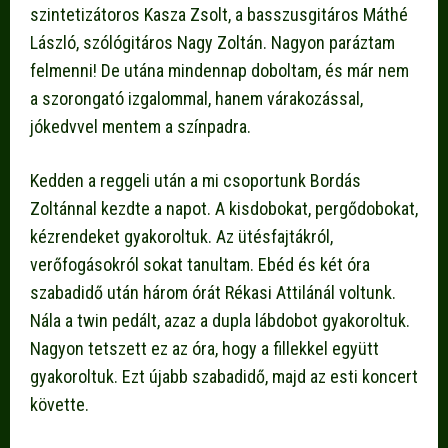
szintetizátoros Kasza Zsolt, a basszusgitáros Máthé
László, szólógitáros Nagy Zoltán. Nagyon paráztam
felmenni! De utána mindennap doboltam, és már nem
a szorongató izgalommal, hanem várakozással,
jókedvvel mentem a színpadra.
Kedden a reggeli után a mi csoportunk Bordás
Zoltánnal kezdte a napot. A kisdobokat, pergődobokat,
kézrendeket gyakoroltuk. Az ütésfajtákról,
verőfogásokról sokat tanultam. Ebéd és két óra
szabadidő után három órát Rékasi Attilánál voltunk.
Nála a twin pedált, azaz a dupla lábdobot gyakoroltuk.
Nagyon tetszett ez az óra, hogy a fillekkel együtt
gyakoroltuk. Ezt újabb szabadidő, majd az esti koncert
követte.