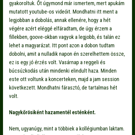
gyakoroltuk. Őt úgymond már ismertem, mert apukám
mutatott youtube-os videóit. Mondhatni itt ment a
legjobban a dobolás, annak ellenére, hogy a hét
végére azért eléggé elfáradtam, de úgy érzem a
fillekben, goove-okban vagyok a legjobb, és talán ez
lehet a magyarázat. Itt pont azon a dobon tudtam
dobolni, amit a nulladik napon én szerelhettem össze,
ez is egy jó érzés volt. Vasárnap a reggeli és
búcsúzkodás után mindenki elindult haza. Minden
este ott voltunk a koncerteken, majd a jam session
következett. Mondhatni fárasztó, de tartalmas hét
volt.
Nagykőrösiként hazamentél esténként.
Nem, ugyanúgy, mint a többiek a kollégiumban laktam.