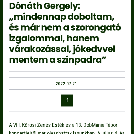
Dónáth Gergely:
„mindennap doboltam,
és már nem a szorongató
izgalommal, hanem
várakozással, jókedvvel
mentem a színpadra”
2022.07.21.
A VIII. Kőrösi Zenés Esték és a 13. DobMánia Tábor
koncertjeiről már olvashattak lapunkban. A július 4. és