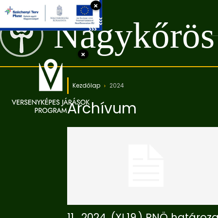
×
Nagykőrös
×
Kezdőlap
2024
Archívum
11_2024. (XI.19.) RNÖ határoza