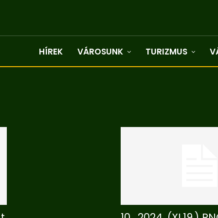
HÍREK
VÁROSUNK
TURIZMUS
V
t
10_2024. (XI.19.) R