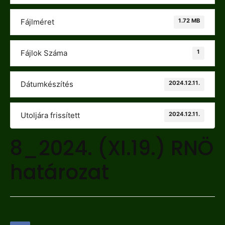
1.72 MB
Fájlméret
1
Fájlok Száma
2024.12.11.
Dátumkészítés
2024.12.11.
Utoljára frissített
8_2024. (XI.19.) RNÖ
határozat