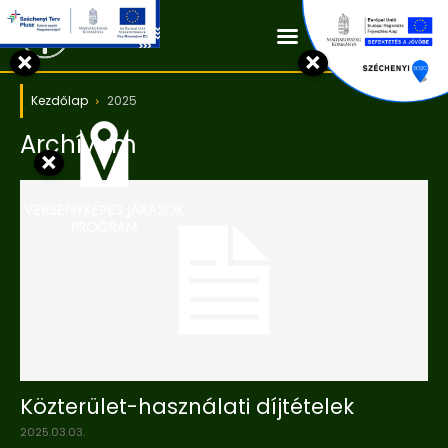
Kapcsolat
×
×
Kezdőlap
2025
Archívum
×
Közterület-használati díjtételek
2025.03.03.