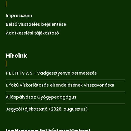
Impresszum
Belső visszaélés bejelentése
Adatkezelési tájékoztató
Híreink
F E L H Í V Á S – Vadgesztyenye permetezés
I. fokú vízkorlátozás elrendelésének visszavonása!
Álláspályázat: Gyógypedagógus
Jegyzői tájékoztató (2026. augusztus)