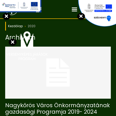
Kapcsolat
×
×
Kezdőlap
2020
Archívum
×
Nagykőrös Város Önkormányzatának
gazdasági Programja 2019- 2024