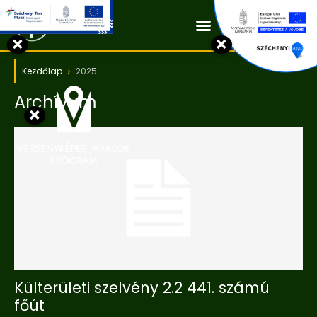
Kapcsolat
×
×
Kezdőlap
2025
Archívum
×
Külterületi szelvény 2.2 441. számú
főút