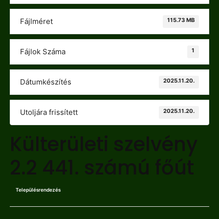
115.73 MB
Fájlméret
1
Fájlok Száma
2025.11.20.
Dátumkészítés
2025.11.20.
Utoljára frissített
Külterületi szelvény
2.2 441. számú főút
Településrendezés