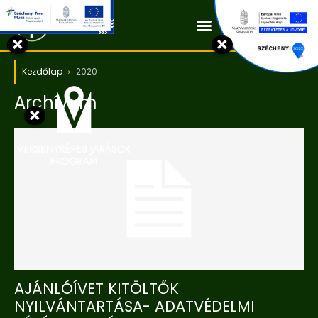
Kapcsolat
×
×
Kezdőlap
2020
Archívum
×
AJÁNLÓÍVET KITÖLTŐK
NYILVÁNTARTÁSA- ADATVÉDELMI