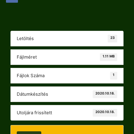
23
Letöltés
1.11 MB
Fájlméret
1
Fájlok Száma
2020.10.18.
Dátumkészítés
2020.10.18.
Utoljára frissített