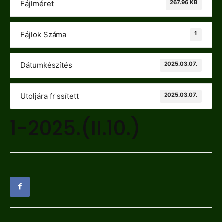
267.96 KB
Fájlméret
1
Fájlok Száma
2025.03.07.
Dátumkészítés
2025.03.07.
Utoljára frissített
1-2025.(II.10.)