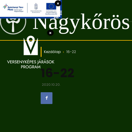
×
Nagykőrös
×
Kezdőlap
16-22
16-22
2020.10.20.