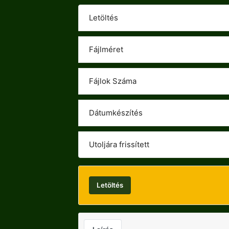
Letöltés
Fájlméret
Fájlok Száma
Dátumkészítés
Utoljára frissített
Letöltés