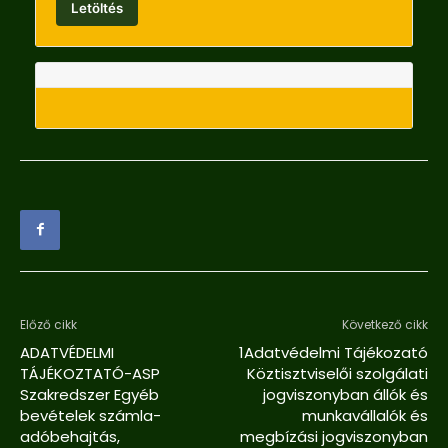
Letöltés
Előző cikk
Következő cikk
ADATVÉDELMI
1Adatvédelmi Tájékozató
TÁJÉKOZTATÓ-ASP
Köztisztviselői szolgálati
Szakredszer Egyéb
jogviszonyban állók és
bevételek számla-
munkavállalók és
adóbehajtás,
megbízási jogviszonyban