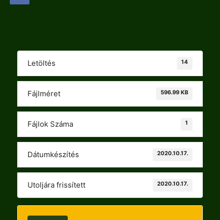
14
Letöltés
596.99 KB
Fájlméret
1
Fájlok Száma
2020.10.17.
Dátumkészítés
2020.10.17.
Utoljára frissített