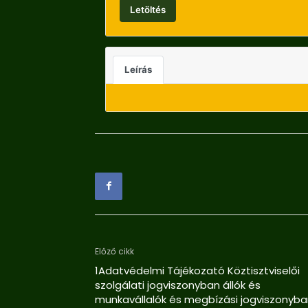
Letöltés
Leírás
Előző cikk
1Adatvédelmi Tájékozató Köztisztviselői
szolgálati jogviszonyban állók és
munkavállalók és megbízási jogviszonyb