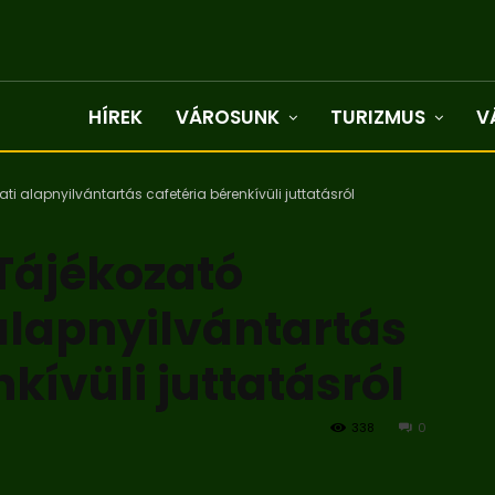
HÍREK
VÁROSUNK
TURIZMUS
V
i alapnyilvántartás cafetéria bérenkívüli juttatásról
Tájékozató
alapnyilvántartás
kívüli juttatásról
338
0