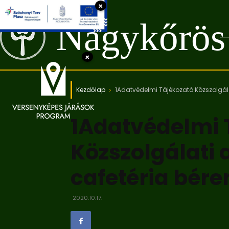
×
Nagykőrös
×
Kezdőlap
1Adatvédelmi Tájékozató Közszolgálat
1Adatvédelmi 
Közszolgálati 
cafetéria béren
2020.10.17.