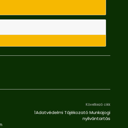
Következő cikk
1Adatvédelmi Tájékozató Munkajogi
nyilvántartás
an