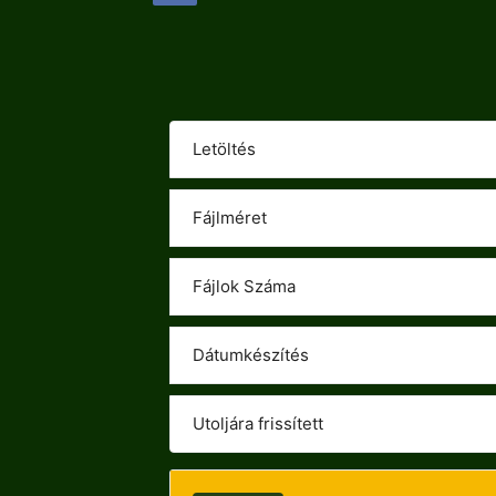
Letöltés
Fájlméret
Fájlok Száma
Dátumkészítés
Utoljára frissített