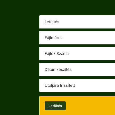
Letöltés
Fájlméret
Fájlok Száma
Dátumkészítés
Utoljára frissített
Letöltés