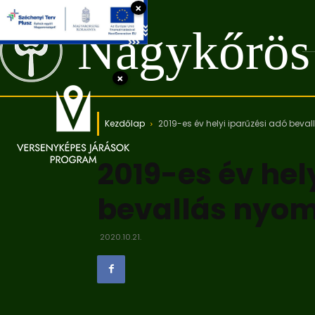
×
Nagykőrös
×
Kezdőlap
2019-es év helyi iparűzési adó bev
2019-es év hel
bevallás nyo
2020.10.21.