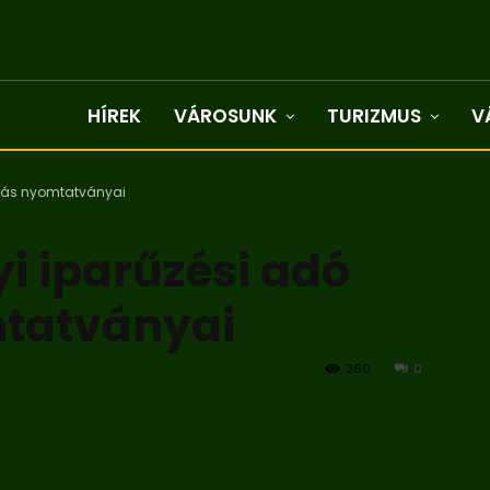
HÍREK
VÁROSUNK
TURIZMUS
V
allás nyomtatványai
yi iparűzési adó
mtatványai
260
0