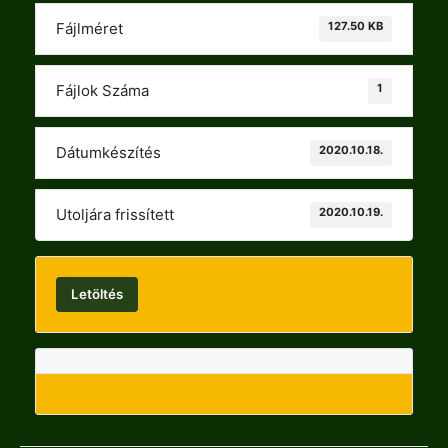
127.50 KB
Fájlméret
1
Fájlok Száma
2020.10.18.
Dátumkészítés
2020.10.19.
Utoljára frissített
Letöltés