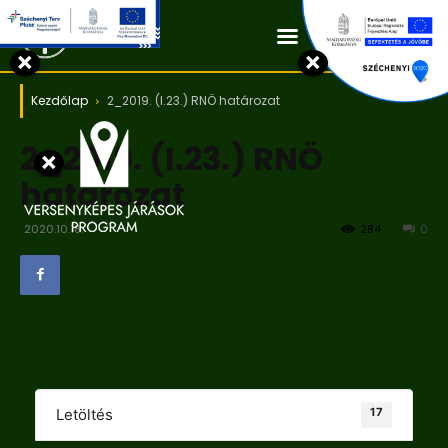
Kapcsolat
×
×
Kezdőlap
2_2019. (I.23.) RNÖ határozat
2_2019. (I.23.) RNÖ
×
határozat
2020.10.18.
284
0
17
Letöltés