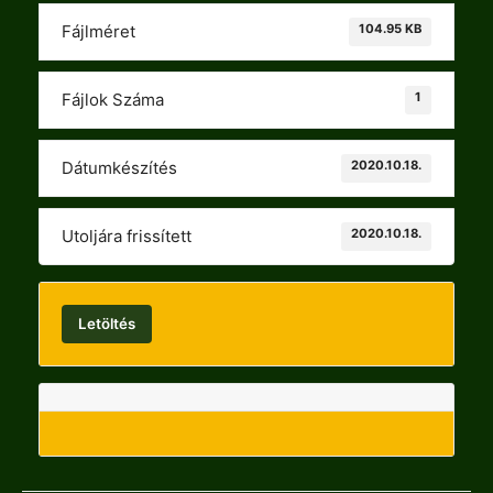
104.95 KB
Fájlméret
1
Fájlok Száma
2020.10.18.
Dátumkészítés
2020.10.18.
Utoljára frissített
Letöltés