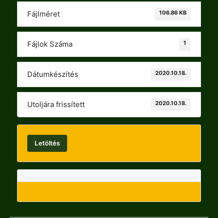
106.86 KB
Fájlméret
1
Fájlok Száma
2020.10.18.
Dátumkészítés
2020.10.18.
Utoljára frissített
Letöltés