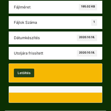
195.02 KB
Fájlméret
1
Fájlok Száma
2020.10.18.
Dátumkészítés
2020.10.18.
Utoljára frissített
Letöltés