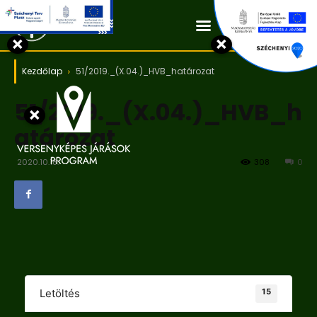
Kapcsolat
×
×
Kezdőlap
51/2019._(X.04.)_HVB_határozat
51/2019._(X.04.)_HVB_h
×
atározat
2020.10.18.
308
0
15
Letöltés