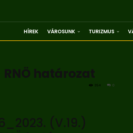
HÍREK
VÁROSUNK
TURIZMUS
V
) RNÖ határozat
354
0
6_2023. (V.19.)