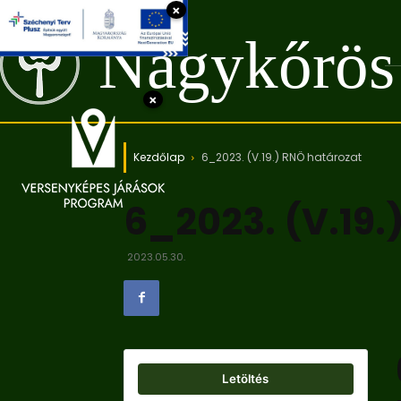
×
Nagykőrös
×
Kezdőlap
6_2023. (V.19.) RNÖ határozat
6_2023. (V.19.
2023.05.30.
Letöltés