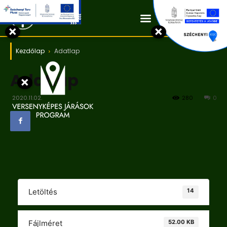
Kapcsolat
×
×
Kezdőlap
Adatlap
Adatlap
×
2020.11.02.
280
0
14
Letöltés
52.00 KB
Fájlméret