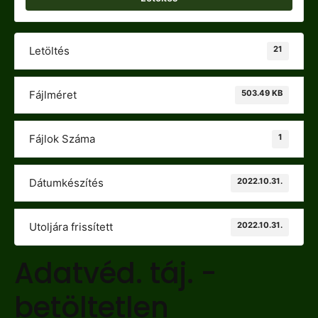
21
Letöltés
503.49 KB
Fájlméret
1
Fájlok Száma
2022.10.31.
Dátumkészítés
2022.10.31.
Utoljára frissített
Adatvéd. táj. -
betöltetlen