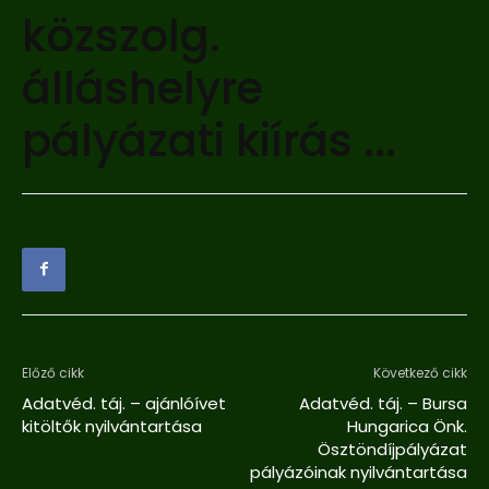
közszolg.
álláshelyre
pályázati kiírás ...
Előző cikk
Következő cikk
Adatvéd. táj. – ajánlóívet
Adatvéd. táj. – Bursa
kitöltők nyilvántartása
Hungarica Önk.
Ösztöndíjpályázat
pályázóinak nyilvántartása