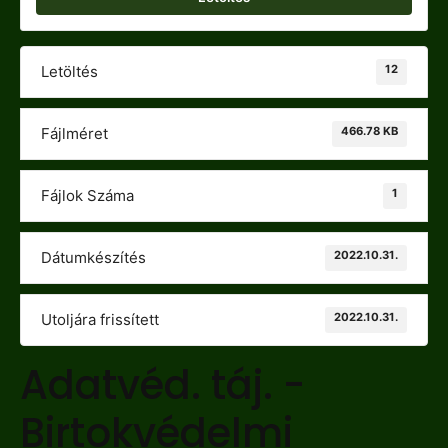
12
Letöltés
466.78 KB
Fájlméret
1
Fájlok Száma
2022.10.31.
Dátumkészítés
2022.10.31.
Utoljára frissített
Adatvéd. táj. -
Birtokvédelmi