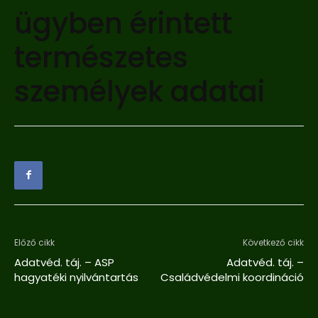
ügyben érintett
természetes
személyek adatai
Előző cikk
Következő cikk
Adatvéd. táj. – ASP
Adatvéd. táj. –
hagyatéki nyilvántartás
Családvédelmi koordináció