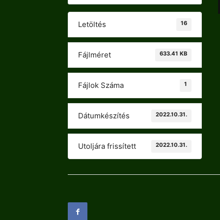
16
Letöltés
633.41 KB
Fájlméret
1
Fájlok Száma
2022.10.31.
Dátumkészítés
2022.10.31.
Utoljára frissített