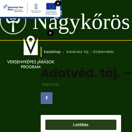
×
Nagykőrös
×
Kezdőlap
Adatvéd. táj. - Köztemetés
Adatvéd. táj. 
2022.10.31.
Letöltés