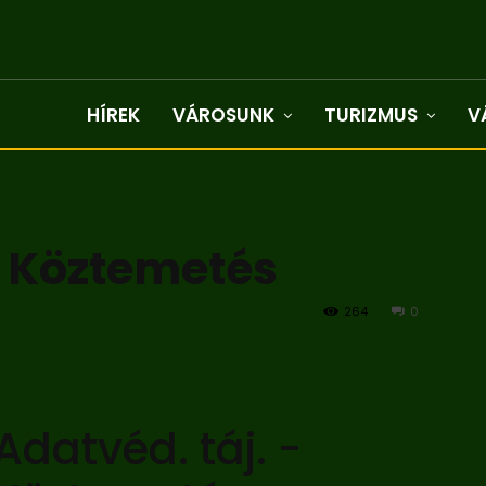
HÍREK
VÁROSUNK
TURIZMUS
V
– Köztemetés
264
0
Adatvéd. táj. -