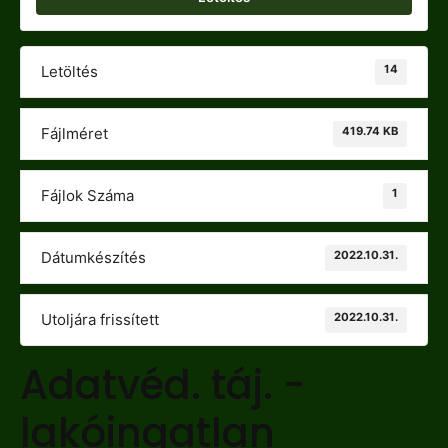
14
Letöltés
419.74 KB
Fájlméret
1
Fájlok Száma
2022.10.31.
Dátumkészítés
2022.10.31.
Utoljára frissített
Adatvéd. táj. -
lakóingatlan