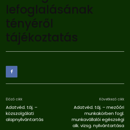
lefoglalásának
tényéről
tájékoztatás
Előző cikk
Következő cikk
Adatvéd. táj. –
Adatvéd. táj. – mezőőri
közszolgálati
munkakörben fogl.
alapnyilvántartás
munkavállalói egészségi
alk. vizsg. nyilvántartása