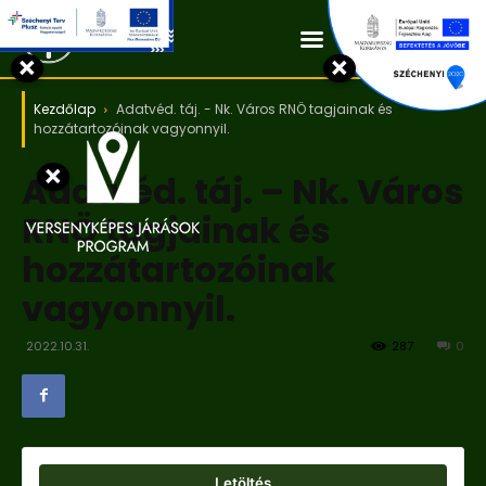
Kapcsolat
×
×
Kezdőlap
Adatvéd. táj. - Nk. Város RNÖ tagjainak és
hozzátartozóinak vagyonnyil.
×
Adatvéd. táj. – Nk. Város
RNÖ tagjainak és
hozzátartozóinak
vagyonnyil.
2022.10.31.
287
0
Letöltés