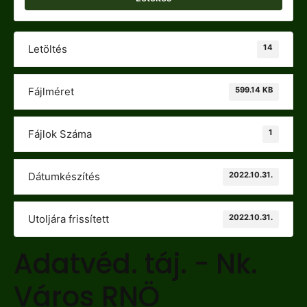
14
Letöltés
599.14 KB
Fájlméret
1
Fájlok Száma
2022.10.31.
Dátumkészítés
2022.10.31.
Utoljára frissített
Adatvéd. táj. - Nk.
Város RNÖ