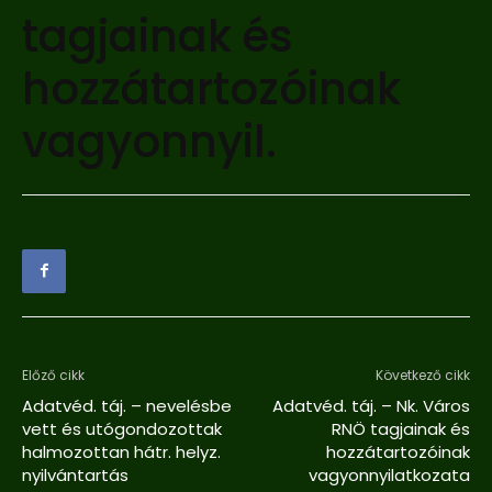
tagjainak és
hozzátartozóinak
vagyonnyil.
Előző cikk
Következő cikk
Adatvéd. táj. – nevelésbe
Adatvéd. táj. – Nk. Város
vett és utógondozottak
RNÖ tagjainak és
halmozottan hátr. helyz.
hozzátartozóinak
nyilvántartás
vagyonnyilatkozata