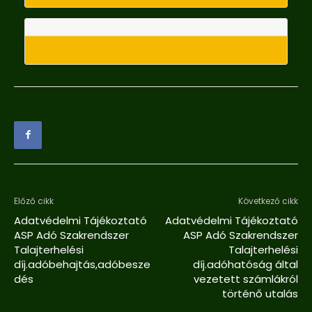
Előző cikk
Következő cikk
Adatvédelmi Tájékoztató
Adatvédelmi Tájékoztató
ASP Adó Szakrendszer
ASP Adó Szakrendszer
Talajterhelési
Talajterhelési
díj.adóbehajtás,adóbesze
díj.adóhatóság által
dés
vezetett számlákról
történő utalás