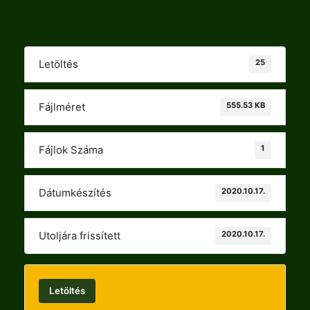
25
Letöltés
555.53 KB
Fájlméret
1
Fájlok Száma
2020.10.17.
Dátumkészítés
2020.10.17.
Utoljára frissített
Letöltés