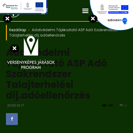
Kapcsolat
×
×
Kezdőlap
Adatvédelmi Tájékoztató ASP Adó Szakrendszer
Talajterhelési díj.adóellenőrzés
×
Adatvédelmi
Tájékoztató ASP Adó
Szakrendszer
Talajterhelési
díj.adóellenőrzés
2020.10.17.
281
0