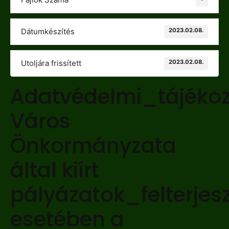
2023.02.08.
Dátumkészítés
2023.02.08.
Utoljára frissített
Adatvédelmi_tájéko
Város
Önkormányzata
által kiírt
pályázatok_felterjes
esetében a