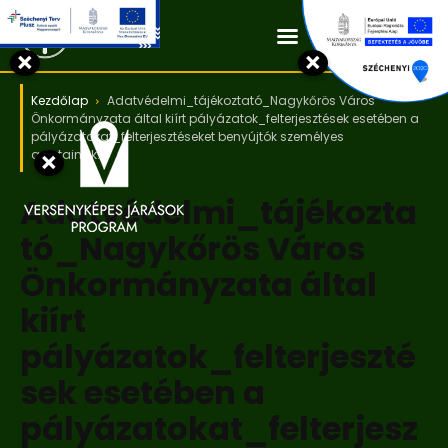
Kapcsolat
×
×
Kezdőlap
Adatvédelmi_tájékoztató_Nagykőrös Város
Önkormányzata által kiírt pályázatok_felterjesztések esetében a
pályázatokat_felterjesztéseket benyújtók személyes
×
adatainak...
Adatvédelmi_tájékozta
tó_Nagykőrös Város
Önkormányzata által
kiírt
pályázatok_felterjeszté
sek esetében a
pályázatokat_felterjesz