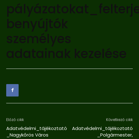
pályázatokat_felterj
benyújtók
személyes
adatainak kezelése
Előző cikk
Következő cikk
Adatvédelmi_tájékoztató
Adatvédelmi_tájékoztató
_Nagykőrös Város
_Polgármester,