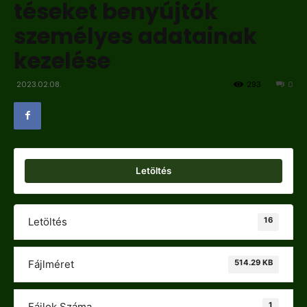
téseket benyújtók
személyes adatainak
kezelése
2023.02.08.
293
0
Letöltés
16
Letöltés
514.29 KB
Fájlméret
1
Fájlok Száma